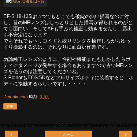
EF-S 18-135はいつでもどこでも破錠の無い描写なのに対
し、昔のMFレンズはしっとりとした描写が得られるのがと
ても面白い、そしてAFも手ぶれ補正も効きませんし。露出
も不安定になります。
でもそれでもヘリコイドと絞りリングを操作しながらゆっ
くり撮影するのは、それなりに面白い作業です。
勿論純正レンズのように、性能や機能またもしかしたらボ
ディにダメージが発生する場合もありますので古いMFレン
ズを使うのは注意してくださいね。
S-PlanarもEOS 5Dなどフルサイズボディに装着すると、ボ
ディに接触するらしいですし・・・・
Dmania.com
時刻:
1:52
共有
‹
›
ホーム